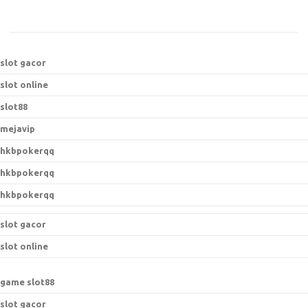
slot gacor
slot online
slot88
mejavip
hkbpokerqq
hkbpokerqq
hkbpokerqq
slot gacor
slot online
game slot88
slot gacor