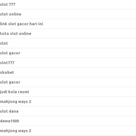
slot 777
slot online
link slot gacor hari ini
toto slot online
slot
slot gacor
slot777
sbobet
slot gacor
judi bola resmi
mahjong ways 2
slot dana
dewa1000
mahjong ways 2