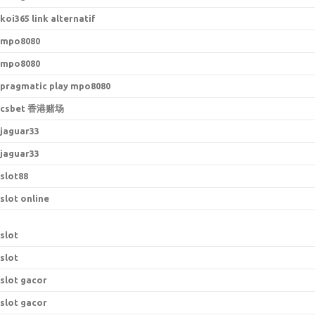
koi365 link alternatif
mpo8080
mpo8080
pragmatic play mpo8080
csbet 香港赌场
jaguar33
jaguar33
slot88
slot online
slot
slot
slot gacor
slot gacor