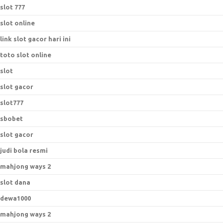
slot 777
slot online
link slot gacor hari ini
toto slot online
slot
slot gacor
slot777
sbobet
slot gacor
judi bola resmi
mahjong ways 2
slot dana
dewa1000
mahjong ways 2