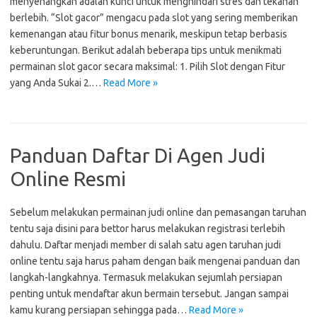
menyenangkan adalah kunci untuk menghindari stres dan tekanan
berlebih. “Slot gacor” mengacu pada slot yang sering memberikan
kemenangan atau fitur bonus menarik, meskipun tetap berbasis
keberuntungan. Berikut adalah beberapa tips untuk menikmati
permainan slot gacor secara maksimal: 1. Pilih Slot dengan Fitur
yang Anda Sukai 2.…
Read More »
Panduan Daftar Di Agen Judi
Online Resmi
Sebelum melakukan permainan judi online dan pemasangan taruhan
tentu saja disini para bettor harus melakukan registrasi terlebih
dahulu. Daftar menjadi member di salah satu agen taruhan judi
online tentu saja harus paham dengan baik mengenai panduan dan
langkah-langkahnya. Termasuk melakukan sejumlah persiapan
penting untuk mendaftar akun bermain tersebut. Jangan sampai
kamu kurang persiapan sehingga pada…
Read More »