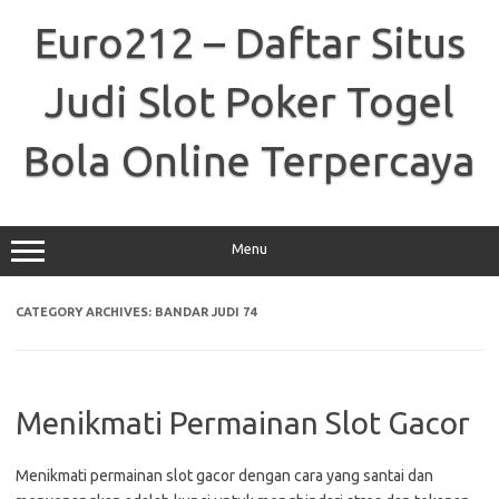
Skip
to
Euro212 – Daftar Situs
content
Judi Slot Poker Togel
Bola Online Terpercaya
Menu
CATEGORY ARCHIVES:
BANDAR JUDI 74
Menikmati Permainan Slot Gacor
Menikmati permainan slot gacor dengan cara yang santai dan