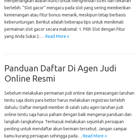
menyenangkan adalah kunci untuk menghindari stres dan tekanan
berlebih. “Slot gacor” mengacu pada slot yang sering memberikan
kemenangan atau fitur bonus menarik, meskipun tetap berbasis
keberuntungan. Berikut adalah beberapa tips untuk menikmati
permainan slot gacor secara maksimal: 1. Pilih Slot dengan Fitur
yang Anda Sukai 2.…
Read More »
Panduan Daftar Di Agen Judi
Online Resmi
Sebelum melakukan permainan judi online dan pemasangan taruhan
tentu saja disini para bettor harus melakukan registrasi terlebih
dahulu. Daftar menjadi member di salah satu agen taruhan judi
online tentu saja harus paham dengan baik mengenai panduan dan
langkah-langkahnya. Termasuk melakukan sejumlah persiapan
penting untuk mendaftar akun bermain tersebut. Jangan sampai
kamu kurang persiapan sehingga pada…
Read More »