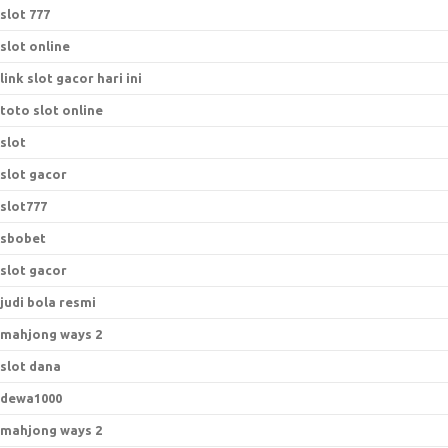
slot 777
slot online
link slot gacor hari ini
toto slot online
slot
slot gacor
slot777
sbobet
slot gacor
judi bola resmi
mahjong ways 2
slot dana
dewa1000
mahjong ways 2