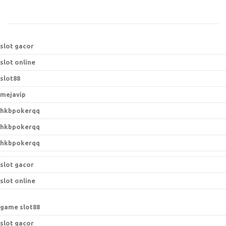
slot gacor
slot online
slot88
mejavip
hkbpokerqq
hkbpokerqq
hkbpokerqq
slot gacor
slot online
game slot88
slot gacor