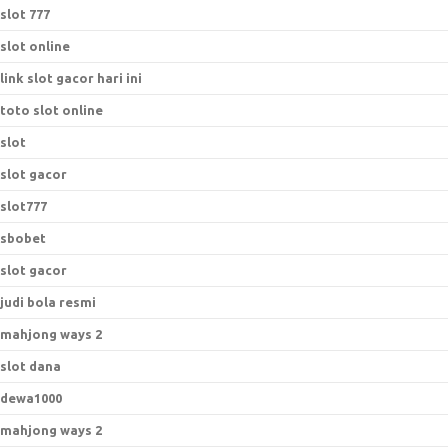
slot 777
slot online
link slot gacor hari ini
toto slot online
slot
slot gacor
slot777
sbobet
slot gacor
judi bola resmi
mahjong ways 2
slot dana
dewa1000
mahjong ways 2