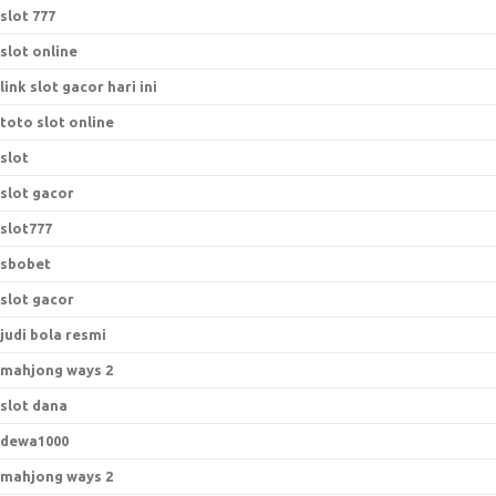
slot 777
slot online
link slot gacor hari ini
toto slot online
slot
slot gacor
slot777
sbobet
slot gacor
judi bola resmi
mahjong ways 2
slot dana
dewa1000
mahjong ways 2