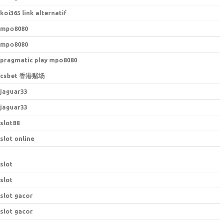
koi365 link alternatif
mpo8080
mpo8080
pragmatic play mpo8080
csbet 香港赌场
jaguar33
jaguar33
slot88
slot online
slot
slot
slot gacor
slot gacor