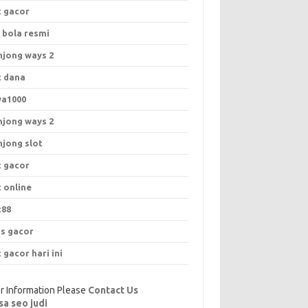
t gacor
i bola resmi
jong ways 2
t dana
a1000
jong ways 2
jong slot
t gacor
t online
t88
us gacor
t gacor hari ini
r Information Please
Contact Us
sa seo judi