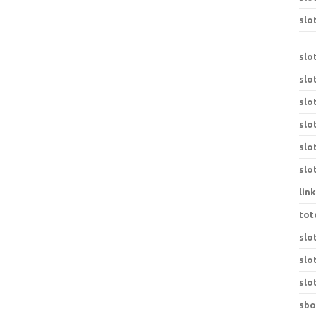
slo
slo
slo
slo
slo
slo
slo
lin
tot
slo
slo
slo
sbo