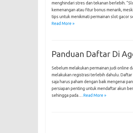
menghindari stres dan tekanan berlebih. “S
kemenangan atau fitur bonus menarik, mesk
tips untuk menikmati permainan slot gacor se
Read More »
Panduan Daftar Di Ag
Sebelum melakukan permainan judi online da
melakukan registrasi terlebih dahulu. Daftar
saja harus paham dengan baik mengenai pa
persiapan penting untuk mendaftar akun be
sehingga pada…
Read More »