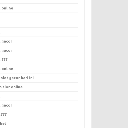
t online
t
t
t gacor
t gacor
t 777
t online
k slot gacor hari ini
o slot online
t
t gacor
t777
bet