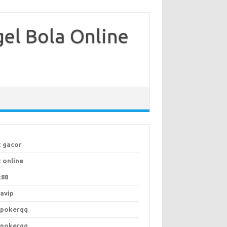
gel Bola Online
t gacor
t online
t88
avip
bpokerqq
bpokerqq