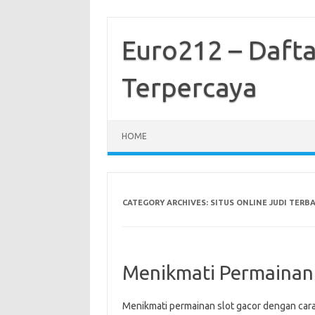
Skip
to
content
Euro212 – Dafta
Terpercaya
HOME
CATEGORY ARCHIVES:
SITUS ONLINE JUDI TERBA
Menikmati Permainan 
Menikmati permainan slot gacor dengan car