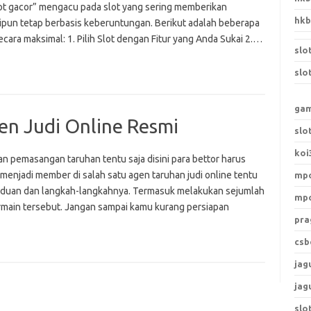
lot gacor” mengacu pada slot yang sering memberikan
hk
ipun tetap berbasis keberuntungan. Berikut adalah beberapa
cara maksimal: 1. Pilih Slot dengan Fitur yang Anda Sukai 2.…
slo
slo
gam
en Judi Online Resmi
slo
koi
n pemasangan taruhan tentu saja disini para bettor harus
 menjadi member di salah satu agen taruhan judi online tentu
mp
nduan dan langkah-langkahnya. Termasuk melakukan sejumlah
mp
rmain tersebut. Jangan sampai kamu kurang persiapan
pra
cs
jag
jag
slo