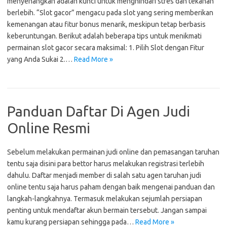
menyenangkan adalah kunci untuk menghindari stres dan tekanan
berlebih. “Slot gacor” mengacu pada slot yang sering memberikan
kemenangan atau fitur bonus menarik, meskipun tetap berbasis
keberuntungan. Berikut adalah beberapa tips untuk menikmati
permainan slot gacor secara maksimal: 1. Pilih Slot dengan Fitur
yang Anda Sukai 2.…
Read More »
Panduan Daftar Di Agen Judi
Online Resmi
Sebelum melakukan permainan judi online dan pemasangan taruhan
tentu saja disini para bettor harus melakukan registrasi terlebih
dahulu. Daftar menjadi member di salah satu agen taruhan judi
online tentu saja harus paham dengan baik mengenai panduan dan
langkah-langkahnya. Termasuk melakukan sejumlah persiapan
penting untuk mendaftar akun bermain tersebut. Jangan sampai
kamu kurang persiapan sehingga pada…
Read More »