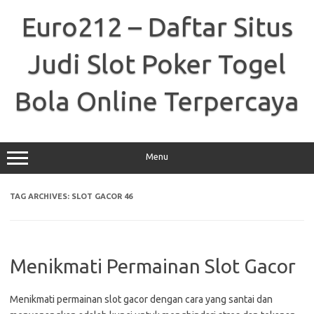
Skip
to
Euro212 – Daftar Situs
content
Judi Slot Poker Togel
Bola Online Terpercaya
Menu
TAG ARCHIVES:
SLOT GACOR 46
Menikmati Permainan Slot Gacor
Menikmati permainan slot gacor dengan cara yang santai dan