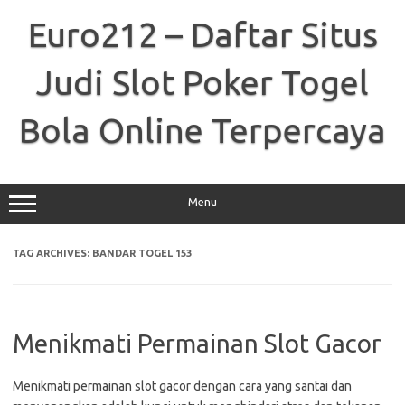
Skip
to
Euro212 – Daftar Situs
content
Judi Slot Poker Togel
Bola Online Terpercaya
Menu
TAG ARCHIVES:
BANDAR TOGEL 153
Menikmati Permainan Slot Gacor
Menikmati permainan slot gacor dengan cara yang santai dan