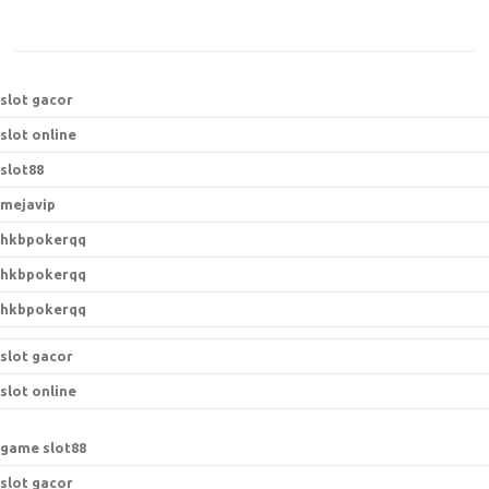
slot gacor
slot online
slot88
mejavip
hkbpokerqq
hkbpokerqq
hkbpokerqq
slot gacor
slot online
game slot88
slot gacor