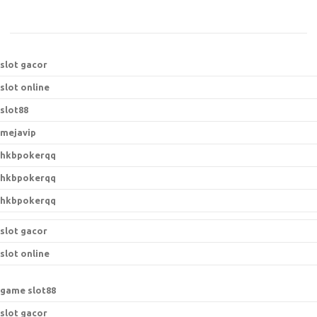
slot gacor
slot online
slot88
mejavip
hkbpokerqq
hkbpokerqq
hkbpokerqq
slot gacor
slot online
game slot88
slot gacor