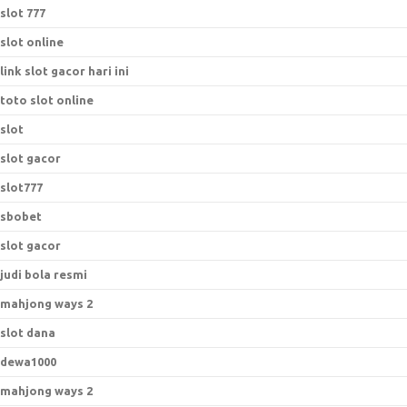
slot 777
slot online
link slot gacor hari ini
toto slot online
slot
slot gacor
slot777
sbobet
slot gacor
judi bola resmi
mahjong ways 2
slot dana
dewa1000
mahjong ways 2