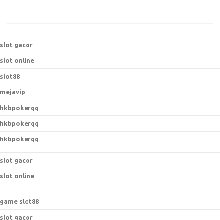
slot gacor
slot online
slot88
mejavip
hkbpokerqq
hkbpokerqq
hkbpokerqq
slot gacor
slot online
game slot88
slot gacor