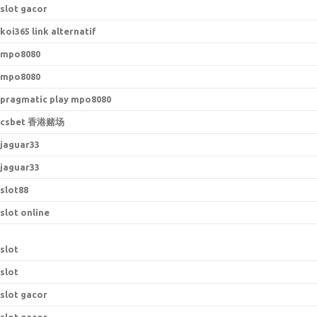
slot gacor
koi365 link alternatif
mpo8080
mpo8080
pragmatic play mpo8080
csbet 香港赌场
jaguar33
jaguar33
slot88
slot online
slot
slot
slot gacor
slot gacor