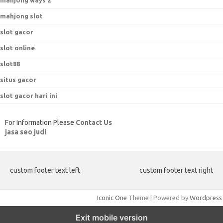
mahjong slot
slot gacor
slot online
slot88
situs gacor
slot gacor hari ini
For Information Please
Contact Us
jasa seo judi
custom footer text left
custom footer text right
Iconic One
Theme | Powered by
Wordpress
Exit mobile version